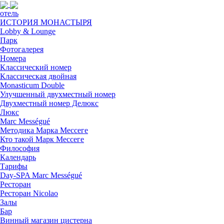
отель
ИСТОРИЯ МОНАСТЫРЯ
Lobby & Lounge
Парк
Фотогалерея
Номера
Классический номер
Классическая двойная
Monasticum Double
Улучшенный двухместный номер
Двухместный номер Делюкс
Люкс
Marc Mességué
Методика Марка Мессеге
Кто такой Марк Мессеге
Философия
Календарь
Тарифы
Day-SPA Marc Mességué
Ресторан
Ресторан Nicolao
Залы
Бар
Винный магазин цистерна