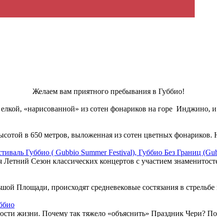
Желаем вам приятного пребывания в Губбио!
 елкой, «нарисованной» из сотен фонариков на горе Инджино, и
высотой в 650 метров, выложенная из сотен цветных фонариков
иваль Губбио ( Gubbio Summer Festival), Губбио Без Границ (Gub
я Летний Сезон классических концертов с участием знаменитос
ьшой Площади, происходят средневековые состязания в стрельбе
уббио
адости жизни. Почему так тяжело «объяснить» Праздник Чери? П