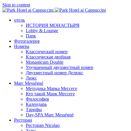
Skip to content
отель
ИСТОРИЯ МОНАСТЫРЯ
Lobby & Lounge
Парк
Фотогалерея
Номера
Классический номер
Классическая двойная
Monasticum Double
Улучшенный двухместный номер
Двухместный номер Делюкс
Люкс
Marc Mességué
Методика Марка Мессеге
Кто такой Марк Мессеге
Философия
Календарь
Тарифы
Day-SPA Marc Mességué
Ресторан
Ресторан Nicolao
Залы