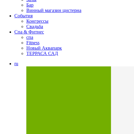
Бар
Винный магазин цистерна
События
Конгрессы
Свадьба
Спа & Фитнес
спа
Fitness
Новый Аквапарк
ТЕРРАСА САД
ru