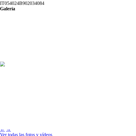
IT054024B902034084
Galería
←
→
Ver todas las fotos y vídeos